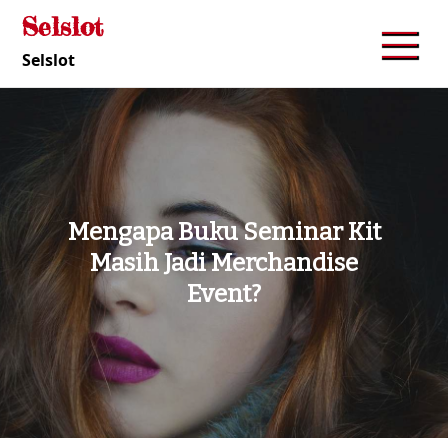
Skip
Selslot
to
Selslot
content
Mengapa Buku Seminar Kit
Masih Jadi Merchandise
Event?