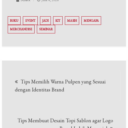
June 4, 2026
BUKU
EVENT
JADI
KIT
MASIH
MENGAPA
MERCHANDISE
SEMINAR
Post
Tips Memilih Warna Pulpen yang Sesuai
navigation
dengan Identitas Brand
Tips Membuat Desain Topi Sablon agar Logo