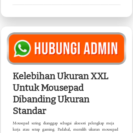
Cara
Memesan
Sablon
Payung
Satuan
dengan
Desain
Logo
Sendiri
Kelebihan Ukuran XXL
Untuk Mousepad
Dibanding Ukuran
Standar
Mousepad sering dianggap sebagai aksesori pelengkap meja
kerja atau setup gaming. Padahal, memilih ukuran mousepad