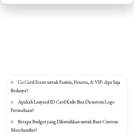
Razr
Fold
FIFA
World
Cup
Edition
Pada
April,
Harga
Co Card Event untuk Panitia, Peserta, & VIP: Apa Saja
Rp35
Bedanya?
Jutaan
Apakah Lanyard ID Card Kulit Bisa Dicustom Logo
Perusahaan?
Berapa Budget yang Dibutuhkan untuk Buat Custom
Merchandise?