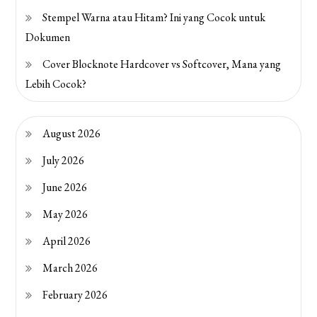
Stempel Warna atau Hitam? Ini yang Cocok untuk
Dokumen
Cover Blocknote Hardcover vs Softcover, Mana yang
Lebih Cocok?
August 2026
July 2026
June 2026
May 2026
April 2026
March 2026
February 2026