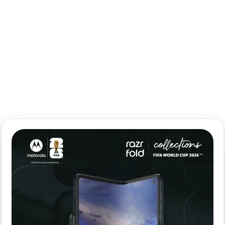
Promosi
PPDB