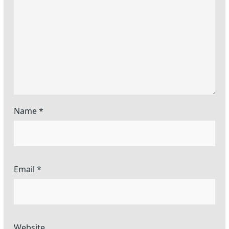
Name
*
Email
*
Website