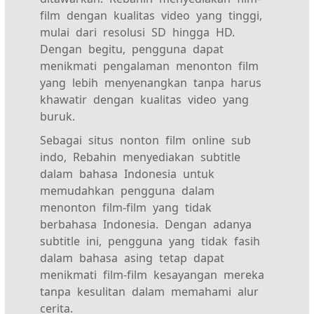
film dengan kualitas video yang tinggi,
mulai dari resolusi SD hingga HD.
Dengan begitu, pengguna dapat
menikmati pengalaman menonton film
yang lebih menyenangkan tanpa harus
khawatir dengan kualitas video yang
buruk.
Sebagai situs nonton film online sub
indo, Rebahin menyediakan subtitle
dalam bahasa Indonesia untuk
memudahkan pengguna dalam
menonton film-film yang tidak
berbahasa Indonesia. Dengan adanya
subtitle ini, pengguna yang tidak fasih
dalam bahasa asing tetap dapat
menikmati film-film kesayangan mereka
tanpa kesulitan dalam memahami alur
cerita.