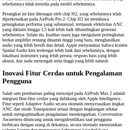
sebelumnya tidak tersedia pada model sebelumnya.
Perangkat ini kini ditenagai oleh chip H2, yang sebelumnya telah
diperkenalkan pada AirPods Pro 2. Chip H2 ini membawa
peningkatan performa yang substansial, termasuk efektivitas ANC
yang diklaim hingga 1,5 kali lebih baik dibandingkan generasi
sebelumnya. Selain itu, kualitas suara juga mengalami peningkatan
berkat amplifier rentang dinamis tinggi yang baru, menghasilkan
audio yang lebih bersih dan detail. Apple menyatakan bahwa konten
Spatial Audio kini terdengar lebih baik dari sebelumnya, dengan
lokalisasi instrumen yang lebih presisi, respons bass yang lebih
akurat, dan nada menengah serta tinggi yang lebih natural.
Inovasi Fitur Cerdas untuk Pengalaman
Pengguna
Salah satu pembaruan paling menonjol pada AirPods Max 2 adalah
integrasi fitur-fitur cerdas yang didukung oleh Apple Intelligence.
Fitur seperti Adaptive Audio secara otomatis menyesuaikan tingkat
ANC dan mode Transparansi sesuai dengan lingkungan sekitar
untuk mengoptimalkan pengalaman mendengarkan. Conversation
Awareness dirancang untuk mengidentifikasi saat pengguna
berbicara dengan orang di dekatnya, secara otomatis menurunkan
volume konten dan mengurangi kebisingan latar belakang.