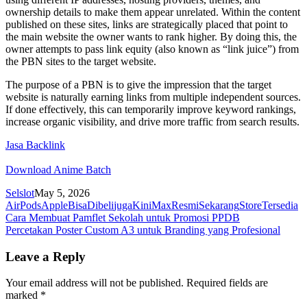
ownership details to make them appear unrelated. Within the content
published on these sites, links are strategically placed that point to
the main website the owner wants to rank higher. By doing this, the
owner attempts to pass link equity (also known as “link juice”) from
the PBN sites to the target website.
The purpose of a PBN is to give the impression that the target
website is naturally earning links from multiple independent sources.
If done effectively, this can temporarily improve keyword rankings,
increase organic visibility, and drive more traffic from search results.
Jasa Backlink
Download Anime Batch
Selslot
May 5, 2026
AirPods
Apple
Bisa
Dibeli
juga
Kini
Max
Resmi
Sekarang
Store
Tersedia
Post
Cara Membuat Pamflet Sekolah untuk Promosi PPDB
Percetakan Poster Custom A3 untuk Branding yang Profesional
navigation
Leave a Reply
Your email address will not be published.
Required fields are
marked
*