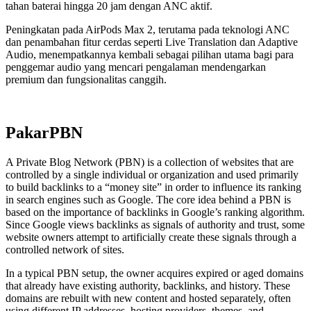
tahan baterai hingga 20 jam dengan ANC aktif.
Peningkatan pada AirPods Max 2, terutama pada teknologi ANC
dan penambahan fitur cerdas seperti Live Translation dan Adaptive
Audio, menempatkannya kembali sebagai pilihan utama bagi para
penggemar audio yang mencari pengalaman mendengarkan
premium dan fungsionalitas canggih.
PakarPBN
A Private Blog Network (PBN) is a collection of websites that are
controlled by a single individual or organization and used primarily
to build backlinks to a “money site” in order to influence its ranking
in search engines such as Google. The core idea behind a PBN is
based on the importance of backlinks in Google’s ranking algorithm.
Since Google views backlinks as signals of authority and trust, some
website owners attempt to artificially create these signals through a
controlled network of sites.
In a typical PBN setup, the owner acquires expired or aged domains
that already have existing authority, backlinks, and history. These
domains are rebuilt with new content and hosted separately, often
using different IP addresses, hosting providers, themes, and