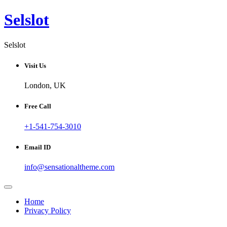
Skip
Selslot
to
content
Selslot
Visit Us
London, UK
Free Call
+1-541-754-3010
Email ID
info@sensationaltheme.com
Home
Privacy Policy