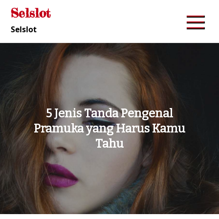
Skip
Selslot
to
Selslot
content
5 Jenis Tanda Pengenal
Pramuka yang Harus Kamu
Tahu