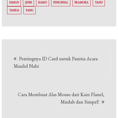
HARUS
JENIS
KAMU
PENGENAL
PRAMUKA
TAHU
TANDA
YANG
Post
Pentingnya ID Card untuk Panitia Acara
navigation
Maulid Nabi
Cara Membuat Alas Mouse dari Kain Flanel,
Mudah dan Simpel!